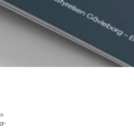
ch
gi-