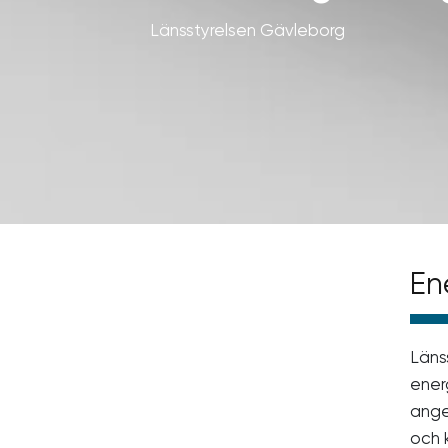
Länsstyrelsen Gävleborg
En
Läns
ener
anger
och 