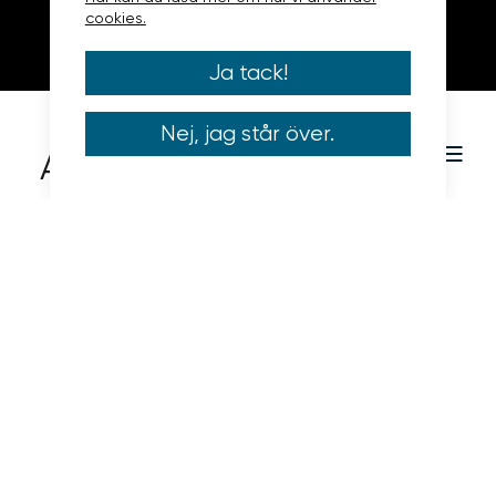
cookies.
Ja tack!
Nej, jag står över.
Allt ljus på ögat
Utgångspunkten för det kreativa konceptet var
att framhäva det vackraste vi har – nämligen
våra ögon. Genom att använda ett öga med
en iris som påminde om ett konstverk i
enheterna ville vi visa att ögon är fantastiska
och värda att prioritera. Kampanjen bestod av
enheter i form av banners, annonser, filmer för
sociala kanaler och Youtube samt print.