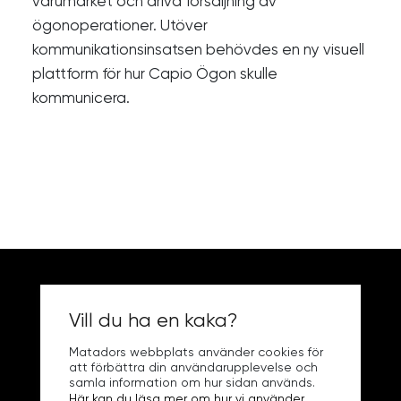
varumärket och driva försäljning av
ögonoperationer. Utöver
kommunikationsinsatsen behövdes en ny visuell
plattform för hur Capio Ögon skulle
kommunicera.
Vill du ha en kaka?
play_circle_filled
Matadors webbplats använder cookies för
att förbättra din användarupplevelse och
samla information om hur sidan används.
Här kan du läsa mer om hur vi använder